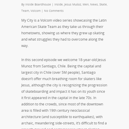
By
Inside Boardhouse
|
Inside
,
Jesus Muñoz
,
Men
,
News
,
Skate
,
Team
,
Volcom
|
No Comments
My City is a Volcom video series showcasing the Latin
American Skate Team as they take us through their
hometowns, showing us where they grew up skating
and what struggles they had to overcome along the
way.
In this second episode we welcome 18-year-old Jesus
Munoz from Santiago, Chile. Being the capital and
largest city in Chile (over 5M people), Santiago
doesn’t offer much breathing room for skaters like
Jesus, although the city is recognizing the progression
of skateboarding and impact it has on its youth since
it first appeared in the capital in the late 70s. In
addition to the crowds, since most of the downtown
area is filled with 19th century neoclassical
architecture (and susceptible to earthquakes), with
archaic, meandering side-streets, it’s difficult to find a