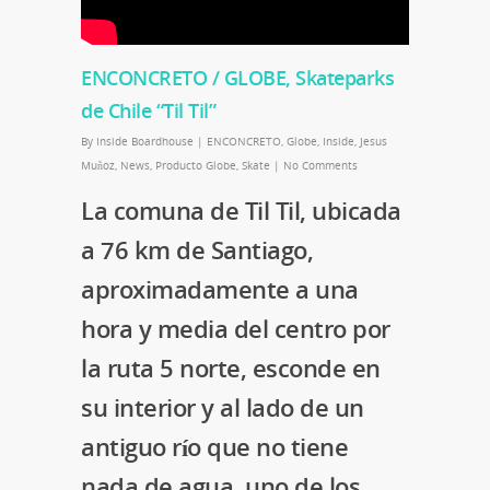
ENCONCRETO / GLOBE, Skateparks
de Chile “Til Til”
By
Inside Boardhouse
|
ENCONCRETO
,
Globe
,
Inside
,
Jesus
Muñoz
,
News
,
Producto Globe
,
Skate
|
No Comments
La comuna de Til Til, ubicada
a 76 km de Santiago,
aproximadamente a una
hora y media del centro por
la ruta 5 norte, esconde en
su interior y al lado de un
antiguo río que no tiene
nada de agua, uno de los