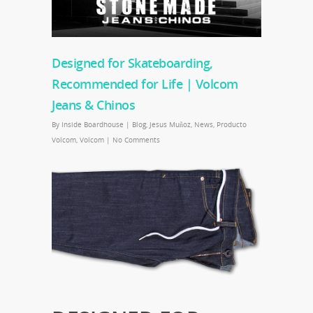
Designed for Skateboarding,
Recommended for Life | Volcom
Jeans & Chinos
By
Inside Boardhouse
|
Blog
,
Jesus Muñoz
,
News
,
Producto
Volcom
,
Volcom
|
No Comments