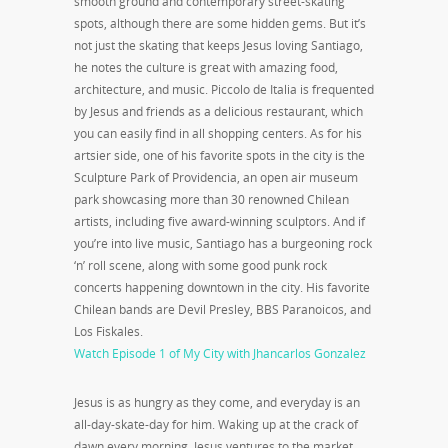
smooth ground and contemporary street-skating
spots, although there are some hidden gems. But it’s
not just the skating that keeps Jesus loving Santiago,
he notes the culture is great with amazing food,
architecture, and music. Piccolo de Italia is frequented
by Jesus and friends as a delicious restaurant, which
you can easily find in all shopping centers. As for his
artsier side, one of his favorite spots in the city is the
Sculpture Park of Providencia, an open air museum
park showcasing more than 30 renowned Chilean
artists, including five award-winning sculptors. And if
you’re into live music, Santiago has a burgeoning rock
‘n’ roll scene, along with some good punk rock
concerts happening downtown in the city. His favorite
Chilean bands are Devil Presley, BBS Paranoicos, and
Los Fiskales.
Watch Episode 1 of My City with Jhancarlos Gonzalez
Jesus is as hungry as they come, and everyday is an
all-day-skate-day for him. Waking up at the crack of
dawn every morning, Jesus ventures to the market