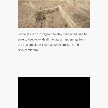
Follow Jesus on Instagram to stay connected, and be
sure to keep up with all the latest happenings from
the Volcom Skate Team at @volcomskate and
@volcomlatam!