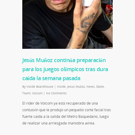
Jesús Muñoz continúa preparación
para los juegos olímpicos tras dura
caída la semana pasada
By
Inside Boardhouse
|
Inside
,
Jesus Muñoz
,
News
,
Skate
,
Team
,
Volcom
|
No Comments
El rider de Volcom ya está recuperado de una
contusión que le produjo un pequeño corte facial tras
fuerte caída a la salida del Metro Baquedano, luego
de realizar una arriesgada maniobra aérea.