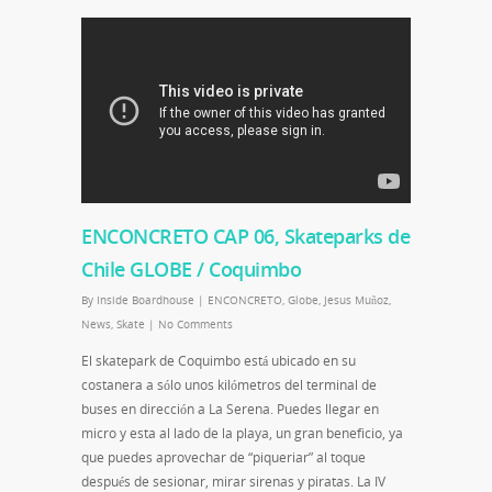
ENCONCRETO CAP 06, Skateparks de
Chile GLOBE / Coquimbo
By
Inside Boardhouse
|
ENCONCRETO
,
Globe
,
Jesus Muñoz
,
News
,
Skate
|
No Comments
El skatepark de Coquimbo está ubicado en su
costanera a sólo unos kilómetros del terminal de
buses en dirección a La Serena. Puedes llegar en
micro y esta al lado de la playa, un gran beneficio, ya
que puedes aprovechar de “piqueriar” al toque
después de sesionar, mirar sirenas y piratas. La IV