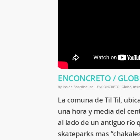
ENCONCRETO / GLOBE, S
By
Inside Boardhouse
|
ENCONCRETO
,
Globe
,
Insi
La comuna de Til Til, ub
una hora y media del centr
al lado de un antiguo río
skateparks mas “chakales