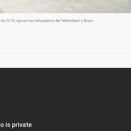
 Til Til, ojo con los helicópteros del “Metralleta” y Brian.