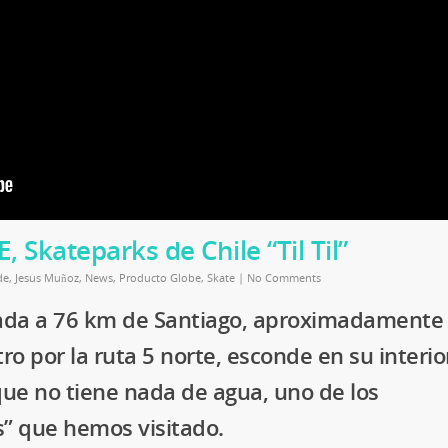
kateparks de Chile “Til Til”
de
,
Jesus Muñoz
,
News
,
Producto Globe
,
Skate
|
No Comments
icada a 76 km de Santiago, aproximadamente
o por la ruta 5 norte, esconde en su interio
 que no tiene nada de agua, uno de los
” que hemos visitado.