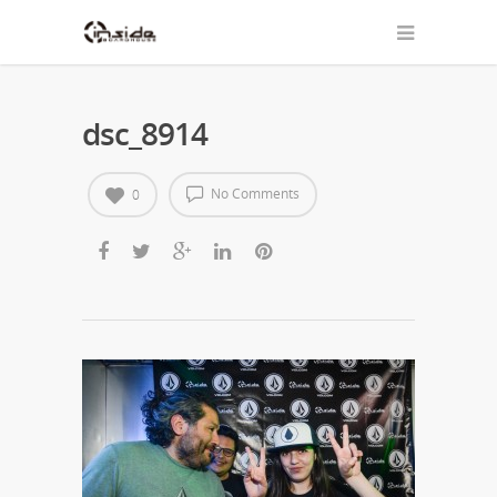
dsc_8914
No Comments
0