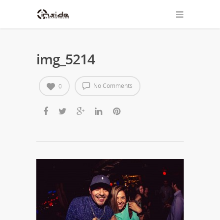
img_5214
No Comments
0