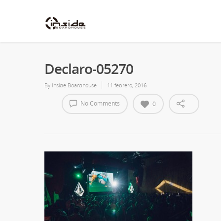
Declaro-05270
By
Inside Boardhouse
11 febrero, 2016
No Comments
0