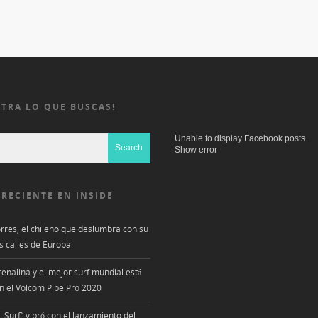
TRA LO QUE BUSCAS!
Unable to display Facebook posts.
Show error
 RECIENTE EN INSIDE
rres, el chileno que deslumbra con su
s calles de Europa
enalina y el mejor surf mundial está
n el Volcom Pipe Pro 2020
l Surf” vibró con el lanzamiento del