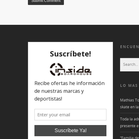
ENCUEN
LO MAS
Mathias To
skate en la
Toda la adr
presente e
“Familia de